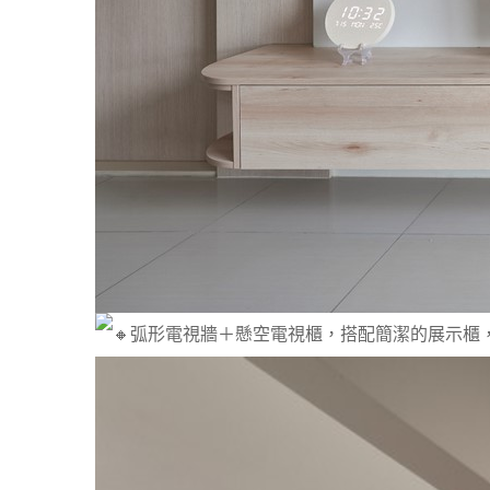
弧形電視牆＋懸空電視櫃，搭配簡潔的展示櫃