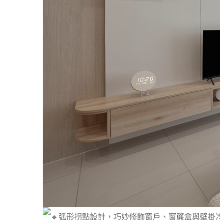
弧形拐點設計，巧妙修飾窗戶、窗簾盒與壁掛