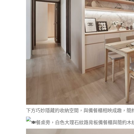
下方巧妙隱藏的收納空間，與備餐櫃相映成趣，簡
餐桌旁，白色大理石紋路背板備餐櫃與簡約木