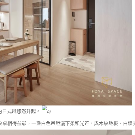
約日式風悠然升起。
紋桌相得益彰，一盞白色吊燈灑下柔和光芒，與木紋地板、白牆