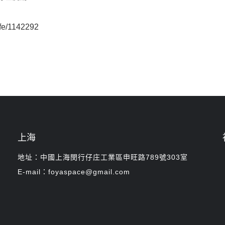
ife/1142292
上海
地址：中國上海閔行仔庄工業區申旺路789號303室
E-mail：foyaspace@gmail.com