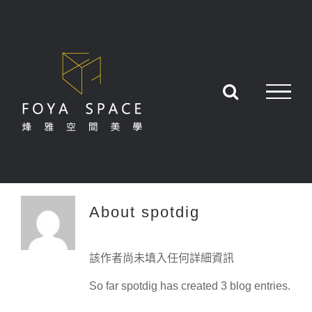
Skip
to
content
About
spotdig
該作者尚未填入任何詳細資訊
So far spotdig has created 3 blog entries.