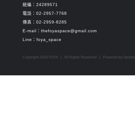
統編：24289571
電話：02-2957-7768
傳真：02-2959-8285
E-mail：thefoyaspace@gmail.com
Line：foya_space
Copyright
2026 FOYA | All Rights Reserved | Powered by
Spotdi